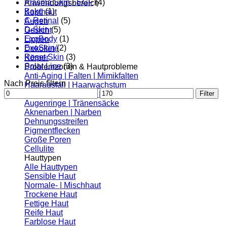
Plasma Skin - EGF
(4)
Anwendungsbereich
Baku
(1)
Kopfhaut
C-Retinal
(5)
Augen
D-Skin
(5)
Gesicht
ExoBody
(1)
Lippen
ExoSkin
(2)
Dekolleté
Reset Skin
(3)
Körper
Solar Line
(3)
Problemzonen & Hautprobleme
Anti-Aging | Falten | Mimikfalten
Nach Preis filtern
Haarausfall | Haarwachstum
Min.
Max.
Filter
Fettige Haut | Pickel | Akne
Preis
Preis
Augenringe | Tränensäcke
Aknenarben | Narben
Dehnungsstreifen
Pigmentflecken
Große Poren
Cellulite
Hauttypen
Alle Hauttypen
Sensible Haut
Normale- | Mischhaut
Trockene Haut
Fettige Haut
Reife Haut
Farblose Haut