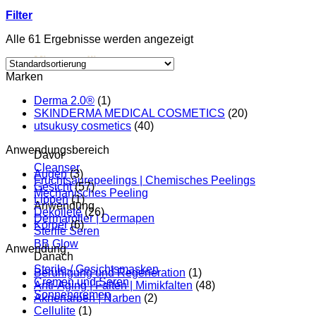
Filter
Alle 61 Ergebnisse werden angezeigt
Microneedling
Marken
Derma 2.0®
(1)
SKINDERMA MEDICAL COSMETICS
(20)
utsukusy cosmetics
(40)
Anwendungsbereich
Davor
Cleanser
Augen
(3)
Fruchtsäurepeelings | Chemisches Peelings
Gesicht
(57)
Mechanisches Peeling
Lippen
(1)
Anwendung
Dekolleté
(26)
Dermaroller | Dermapen
Körper
(6)
Sterile Seren
BB Glow
Anwendung
Danach
Sterile-/ Gesichtsmasken
Beruhigung und Regeneration
(1)
Cremen und Seren
Anti-Aging | Falten | Mimikfalten
(48)
Sonnencremen
Aknenarben | Narben
(2)
Cellulite
(1)