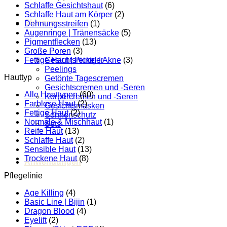
Schlaffe Gesichtshaut
(6)
Schlaffe Haut am Körper
(2)
Skincare
Dehnungsstreifen
(1)
Augenringe | Tränensäcke
(5)
Pigmentflecken
(13)
Große Poren
(3)
Fettige Haut | Pickel | Akne
(3)
Gesichtsreiniger
Peelings
Hauttyp
Getönte Tagescremen
Gesichtscremen und -Seren
Alle Hauttypen
(60)
Körpercremen und -Seren
Farblose Haut
(2)
Gesichtsmasken
Fettige Haut
(2)
Sonnenschutz
Normale & Mischhaut
(1)
Sets
Reife Haut
(13)
Schlaffe Haut
(2)
Sensible Haut
(13)
Trockene Haut
(8)
Anwendungen
Pflegelinie
Age Killing
(4)
Basic Line | Bijin
(1)
Dragon Blood
(4)
Eyelift
(2)